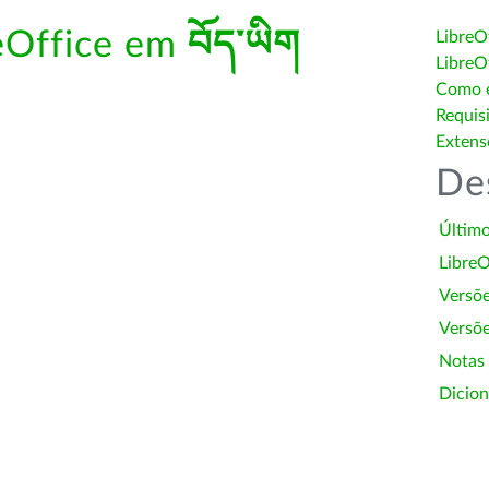
reOffice em
བོད་ཡིག
LibreO
LibreO
Como é
Requis
Extens
De
Último
LibreO
Versõ
Versõe
Notas
Dicion