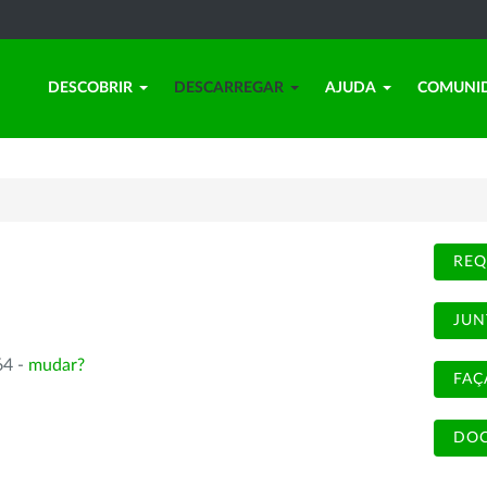
DESCOBRIR
DESCARREGAR
AJUDA
COMUNI
REQ
JUN
64 -
mudar?
FAÇ
DOC