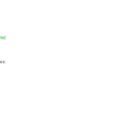
te)
ões
: