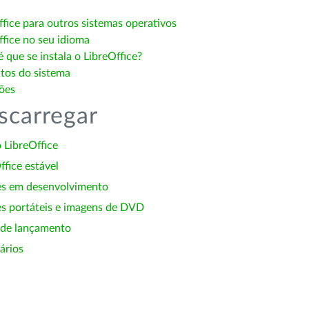
ffice para outros sistemas operativos
ffice no seu idioma
 que se instala o LibreOffice?
itos do sistema
ões
scarregar
 LibreOffice
ffice estável
es em desenvolvimento
s portáteis e imagens de DVD
 de lançamento
ários