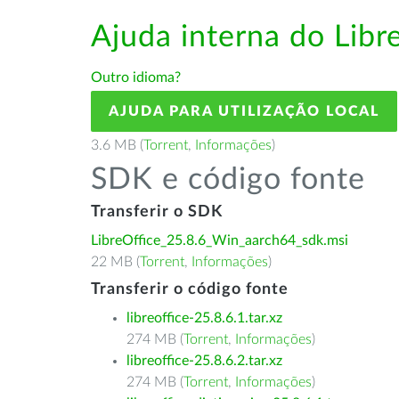
Ajuda interna do Lib
Outro idioma?
AJUDA PARA UTILIZAÇÃO LOCAL
3.6 MB (
Torrent
,
Informações
)
SDK e código fonte
Transferir o SDK
LibreOffice_25.8.6_Win_aarch64_sdk.msi
22 MB (
Torrent
,
Informações
)
Transferir o código fonte
libreoffice-25.8.6.1.tar.xz
274 MB (
Torrent
,
Informações
)
libreoffice-25.8.6.2.tar.xz
274 MB (
Torrent
,
Informações
)