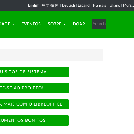
English
|
中文 (简体)
|
Deutsch
|
Español
|
Français
|
Italiano
|
More...
DADE
EVENTOS
SOBRE
DOAR
UISITOS DE SISTEMA
TE-SE AO PROJETO!
A MAIS COM O LIBREOFFICE
UMENTOS BONITOS