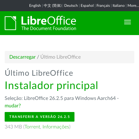
English
|
中文 (简体)
|
Deutsch
|
Español
|
Français
|
Italiano
|
More...
Descarregar
/
Último LibreOffice
Último LibreOffice
Instalador principal
Seleção: LibreOffice 26.2.5 para Windows Aarch64 -
mudar?
TRANSFERIR A VERSÃO 26.2.5
343 MB (
Torrent
,
Informações
)