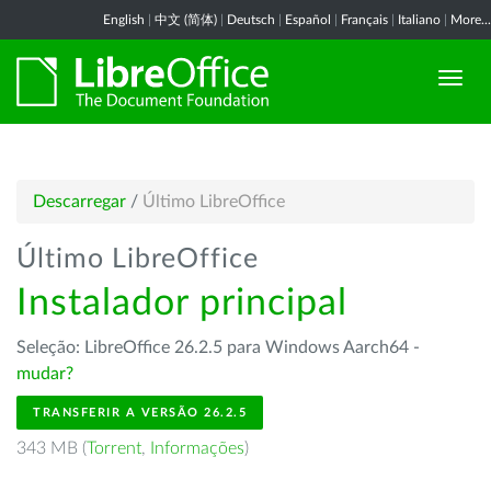
English
|
中文 (简体)
|
Deutsch
|
Español
|
Français
|
Italiano
|
More...
Descarregar
/
Último LibreOffice
Último LibreOffice
Instalador principal
Seleção: LibreOffice 26.2.5 para Windows Aarch64 -
mudar?
TRANSFERIR A VERSÃO 26.2.5
343 MB (
Torrent
,
Informações
)