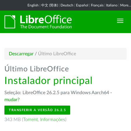
English
|
中文 (简体)
|
Deutsch
|
Español
|
Français
|
Italiano
|
More...
Descarregar
/
Último LibreOffice
Último LibreOffice
Instalador principal
Seleção: LibreOffice 26.2.5 para Windows Aarch64 -
mudar?
TRANSFERIR A VERSÃO 26.2.5
343 MB (
Torrent
,
Informações
)