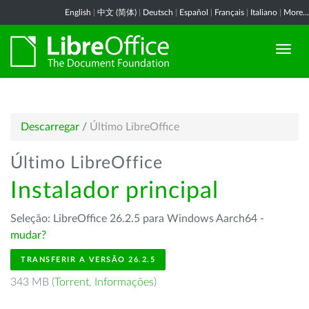
English
|
中文 (简体)
|
Deutsch
|
Español
|
Français
|
Italiano
|
More...
Descarregar
/
Último LibreOffice
Último LibreOffice
Instalador principal
Seleção: LibreOffice 26.2.5 para Windows Aarch64 -
mudar?
TRANSFERIR A VERSÃO 26.2.5
343 MB (
Torrent
,
Informações
)