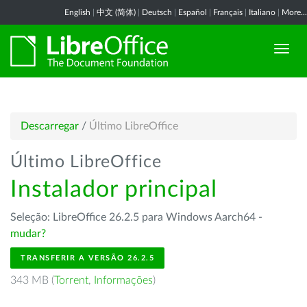
English
|
中文 (简体)
|
Deutsch
|
Español
|
Français
|
Italiano
|
More...
Descarregar
/
Último LibreOffice
Último LibreOffice
Instalador principal
Seleção: LibreOffice 26.2.5 para Windows Aarch64 -
mudar?
TRANSFERIR A VERSÃO 26.2.5
343 MB (
Torrent
,
Informações
)