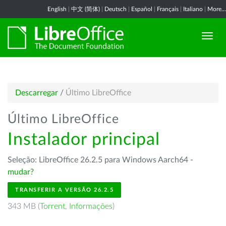
English
|
中文 (简体)
|
Deutsch
|
Español
|
Français
|
Italiano
|
More...
Descarregar
/
Último LibreOffice
Último LibreOffice
Instalador principal
Seleção: LibreOffice 26.2.5 para Windows Aarch64 -
mudar?
TRANSFERIR A VERSÃO 26.2.5
343 MB (
Torrent
,
Informações
)