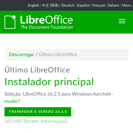
English
|
中文 (简体)
|
Deutsch
|
Español
|
Français
|
Italiano
|
More...
Descarregar
/
Último LibreOffice
Último LibreOffice
Instalador principal
Seleção: LibreOffice 26.2.5 para Windows Aarch64 -
mudar?
TRANSFERIR A VERSÃO 26.2.5
343 MB (
Torrent
,
Informações
)