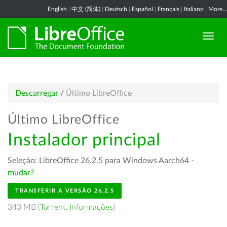
English
|
中文 (简体)
|
Deutsch
|
Español
|
Français
|
Italiano
|
More...
Descarregar
/
Último LibreOffice
Último LibreOffice
Instalador principal
Seleção: LibreOffice 26.2.5 para Windows Aarch64 -
mudar?
TRANSFERIR A VERSÃO 26.2.5
343 MB (
Torrent
,
Informações
)