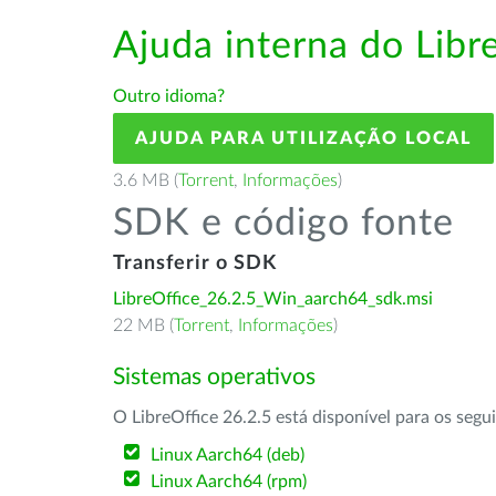
Ajuda interna do Lib
Outro idioma?
AJUDA PARA UTILIZAÇÃO LOCAL
3.6 MB (
Torrent
,
Informações
)
SDK e código fonte
Transferir o SDK
LibreOffice_26.2.5_Win_aarch64_sdk.msi
22 MB (
Torrent
,
Informações
)
Sistemas operativos
O LibreOffice 26.2.5 está disponível para os segu
Linux Aarch64 (deb)
Linux Aarch64 (rpm)