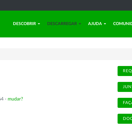
DESCOBRIR
DESCARREGAR
AJUDA
COMUNI
REQ
JUN
64 -
mudar?
FAÇ
DOC