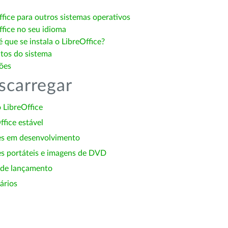
ffice para outros sistemas operativos
ffice no seu idioma
 que se instala o LibreOffice?
itos do sistema
ões
scarregar
 LibreOffice
ffice estável
es em desenvolvimento
s portáteis e imagens de DVD
 de lançamento
ários