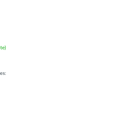
te)
ões
: