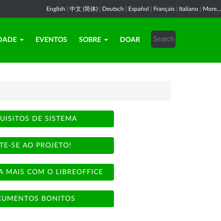
English
|
中文 (简体)
|
Deutsch
|
Español
|
Français
|
Italiano
|
More...
DADE
EVENTOS
SOBRE
DOAR
UISITOS DE SISTEMA
TE-SE AO PROJETO!
A MAIS COM O LIBREOFFICE
UMENTOS BONITOS