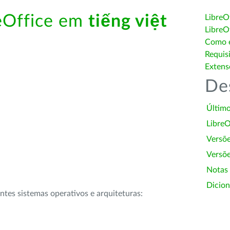
reOffice em
tiếng việt
LibreO
LibreO
Como é
Requis
Extens
De
Último
LibreO
Versõ
Versõe
Notas
Dicion
intes sistemas operativos e arquiteturas: