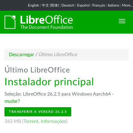
English
|
中文 (简体)
|
Deutsch
|
Español
|
Français
|
Italiano
|
More...
Descarregar
/
Último LibreOffice
Último LibreOffice
Instalador principal
Seleção: LibreOffice 26.2.5 para Windows Aarch64 -
mudar?
TRANSFERIR A VERSÃO 26.2.5
343 MB (
Torrent
,
Informações
)