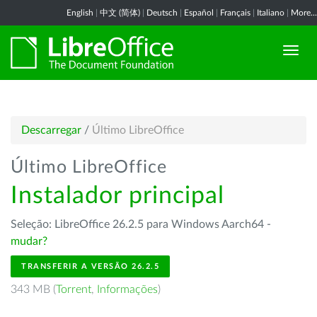
English
|
中文 (简体)
|
Deutsch
|
Español
|
Français
|
Italiano
|
More...
Descarregar
/
Último LibreOffice
Último LibreOffice
Instalador principal
Seleção: LibreOffice 26.2.5 para Windows Aarch64 -
mudar?
TRANSFERIR A VERSÃO 26.2.5
343 MB (
Torrent
,
Informações
)