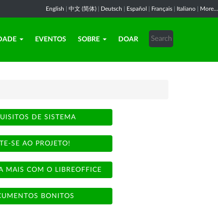
English
|
中文 (简体)
|
Deutsch
|
Español
|
Français
|
Italiano
|
More...
DADE
EVENTOS
SOBRE
DOAR
UISITOS DE SISTEMA
TE-SE AO PROJETO!
A MAIS COM O LIBREOFFICE
UMENTOS BONITOS