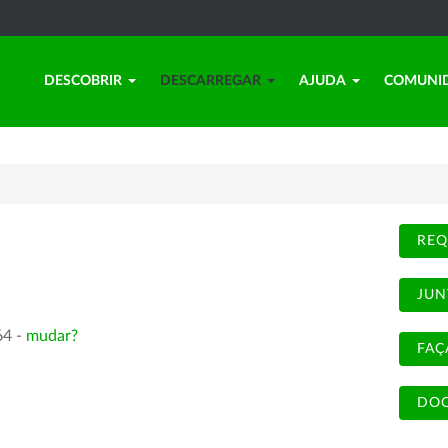
DESCOBRIR
DESCARREGAR
AJUDA
COMUNI
REQ
JUN
64 -
mudar?
FAÇ
DOC