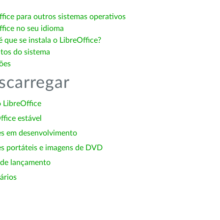
ffice para outros sistemas operativos
ffice no seu idioma
 que se instala o LibreOffice?
itos do sistema
ões
scarregar
 LibreOffice
ffice estável
es em desenvolvimento
s portáteis e imagens de DVD
 de lançamento
ários