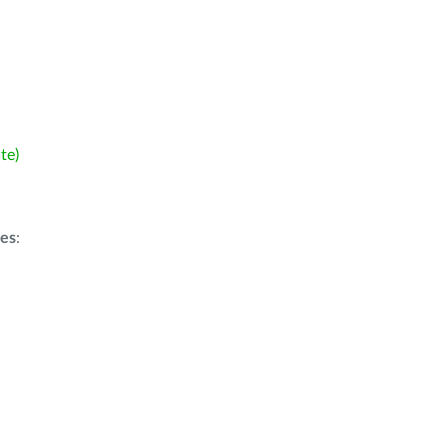
te)
ões
: