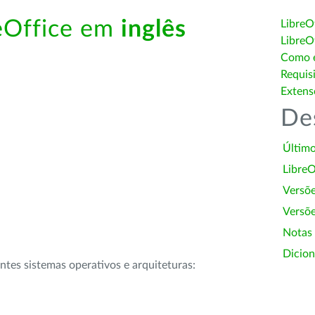
reOffice em
inglês
LibreO
LibreO
Como é
Requis
Extens
De
Último
LibreO
Versõ
Versõe
Notas
Dicion
intes sistemas operativos e arquiteturas: