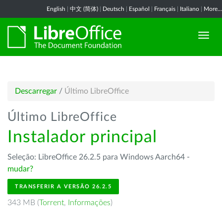
English
|
中文 (简体)
|
Deutsch
|
Español
|
Français
|
Italiano
|
More...
Descarregar
/
Último LibreOffice
Último LibreOffice
Instalador principal
Seleção: LibreOffice 26.2.5 para Windows Aarch64 -
mudar?
TRANSFERIR A VERSÃO 26.2.5
343 MB (
Torrent
,
Informações
)