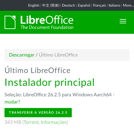
English
|
中文 (简体)
|
Deutsch
|
Español
|
Français
|
Italiano
|
More...
Descarregar
/
Último LibreOffice
Último LibreOffice
Instalador principal
Seleção: LibreOffice 26.2.5 para Windows Aarch64 -
mudar?
TRANSFERIR A VERSÃO 26.2.5
343 MB (
Torrent
,
Informações
)