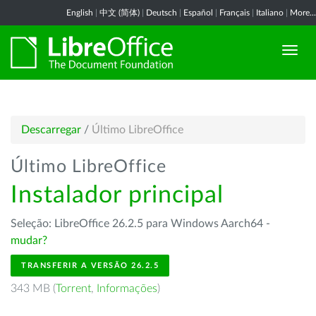
English
|
中文 (简体)
|
Deutsch
|
Español
|
Français
|
Italiano
|
More...
Descarregar
/
Último LibreOffice
Último LibreOffice
Instalador principal
Seleção: LibreOffice 26.2.5 para Windows Aarch64 -
mudar?
TRANSFERIR A VERSÃO 26.2.5
343 MB (
Torrent
,
Informações
)