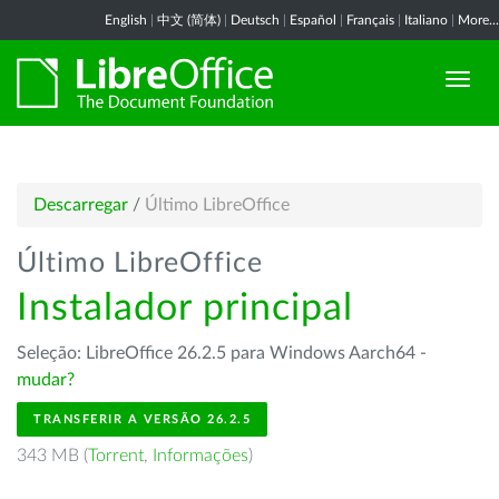
English
|
中文 (简体)
|
Deutsch
|
Español
|
Français
|
Italiano
|
More...
Descarregar
/
Último LibreOffice
Último LibreOffice
Instalador principal
Seleção: LibreOffice 26.2.5 para Windows Aarch64 -
mudar?
TRANSFERIR A VERSÃO 26.2.5
343 MB (
Torrent
,
Informações
)