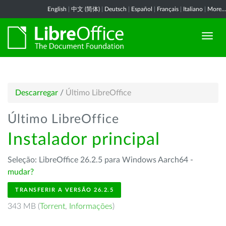
English
|
中文 (简体)
|
Deutsch
|
Español
|
Français
|
Italiano
|
More...
Descarregar
/
Último LibreOffice
Último LibreOffice
Instalador principal
Seleção: LibreOffice 26.2.5 para Windows Aarch64 -
mudar?
TRANSFERIR A VERSÃO 26.2.5
343 MB (
Torrent
,
Informações
)