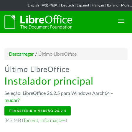
English
|
中文 (简体)
|
Deutsch
|
Español
|
Français
|
Italiano
|
More...
Descarregar
/
Último LibreOffice
Último LibreOffice
Instalador principal
Seleção: LibreOffice 26.2.5 para Windows Aarch64 -
mudar?
TRANSFERIR A VERSÃO 26.2.5
343 MB (
Torrent
,
Informações
)