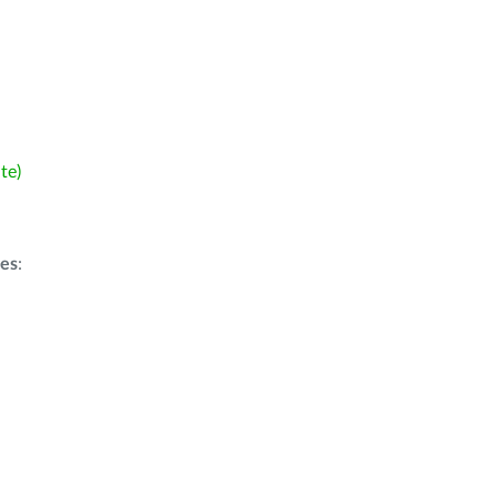
te)
ões
: