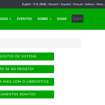
English
|
中文 (简体)
|
Deutsch
|
Español
|
Français
|
Italiano
|
More...
DADE
EVENTOS
SOBRE
DOAR
UISITOS DE SISTEMA
TE-SE AO PROJETO!
A MAIS COM O LIBREOFFICE
UMENTOS BONITOS