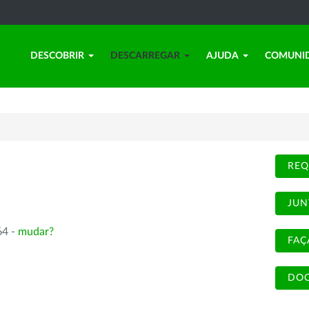
DESCOBRIR
DESCARREGAR
AJUDA
COMUNI
REQ
JUN
64 -
mudar?
FAÇ
DOC