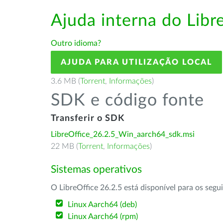
Ajuda interna do Lib
Outro idioma?
AJUDA PARA UTILIZAÇÃO LOCAL
3.6 MB (
Torrent
,
Informações
)
SDK e código fonte
Transferir o SDK
LibreOffice_26.2.5_Win_aarch64_sdk.msi
22 MB (
Torrent
,
Informações
)
Sistemas operativos
O LibreOffice 26.2.5 está disponível para os segu
Linux Aarch64 (deb)
Linux Aarch64 (rpm)