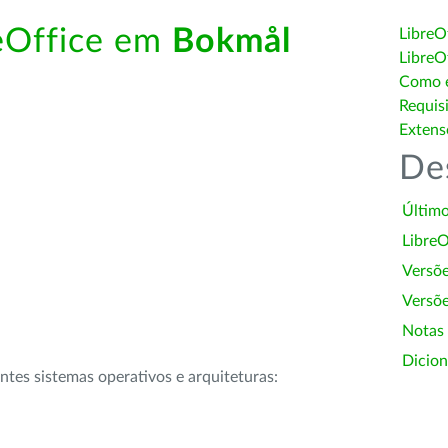
reOffice em
Bokmål
LibreO
LibreO
Como é
Requis
Extens
De
Último
LibreO
Versõ
Versõe
Notas
Dicion
intes sistemas operativos e arquiteturas: