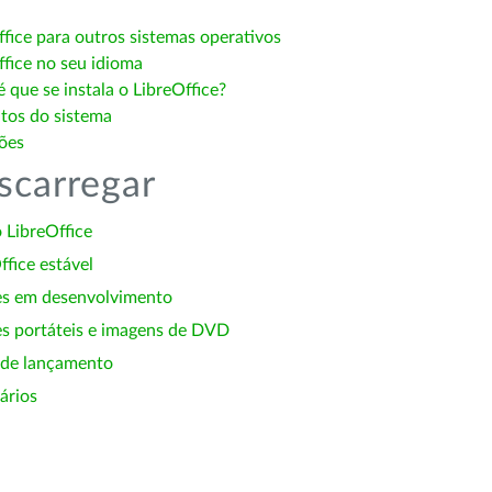
ffice para outros sistemas operativos
ffice no seu idioma
 que se instala o LibreOffice?
itos do sistema
ões
scarregar
 LibreOffice
ffice estável
es em desenvolvimento
s portáteis e imagens de DVD
 de lançamento
ários