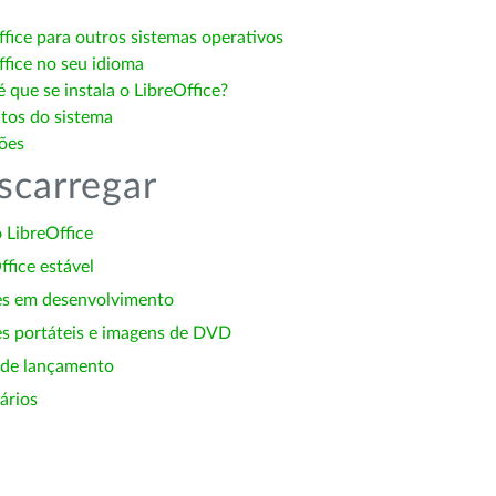
ffice para outros sistemas operativos
ffice no seu idioma
 que se instala o LibreOffice?
itos do sistema
ões
scarregar
 LibreOffice
ffice estável
es em desenvolvimento
s portáteis e imagens de DVD
 de lançamento
ários