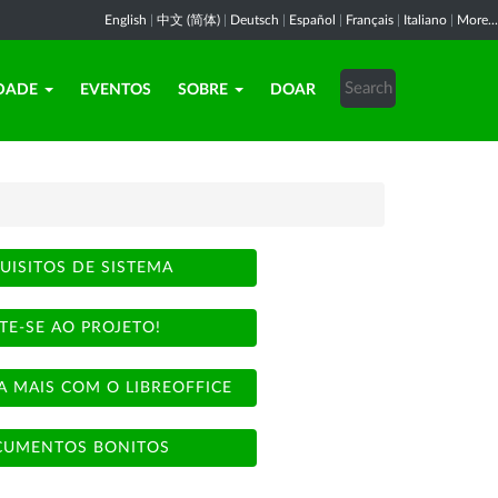
English
|
中文 (简体)
|
Deutsch
|
Español
|
Français
|
Italiano
|
More...
DADE
EVENTOS
SOBRE
DOAR
UISITOS DE SISTEMA
TE-SE AO PROJETO!
A MAIS COM O LIBREOFFICE
UMENTOS BONITOS