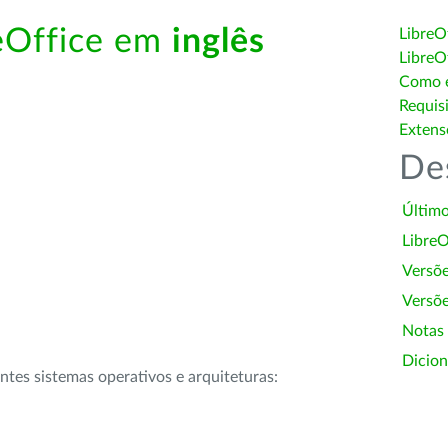
reOffice em
inglês
LibreO
LibreO
Como é
Requis
Extens
De
Último
LibreO
Versõ
Versõe
Notas
Dicion
intes sistemas operativos e arquiteturas: