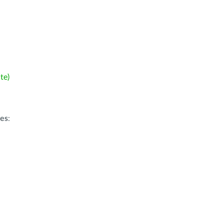
te)
ões
: