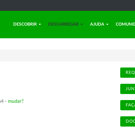
DESCOBRIR
DESCARREGAR
AJUDA
COMUNI
REQ
JUN
64 -
mudar?
FAÇ
DOC