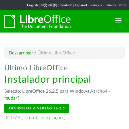
English
|
中文 (简体)
|
Deutsch
|
Español
|
Français
|
Italiano
|
More...
Descarregar
/
Último LibreOffice
Último LibreOffice
Instalador principal
Seleção: LibreOffice 26.2.5 para Windows Aarch64 -
mudar?
TRANSFERIR A VERSÃO 26.2.5
343 MB (
Torrent
,
Informações
)