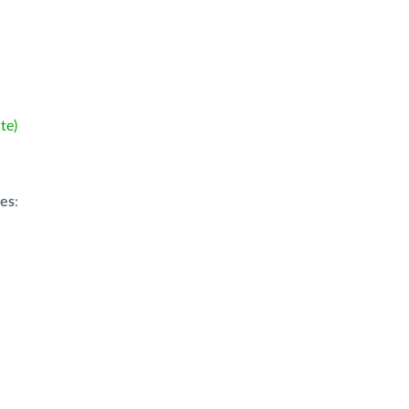
te)
ões
: