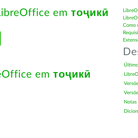
LibreOffice em
тоҷикӣ
LibreO
LibreO
Como é
Requis
Extens
De
Último
reOffice em
тоҷикӣ
LibreO
Versõ
Versõe
Notas
Dicion