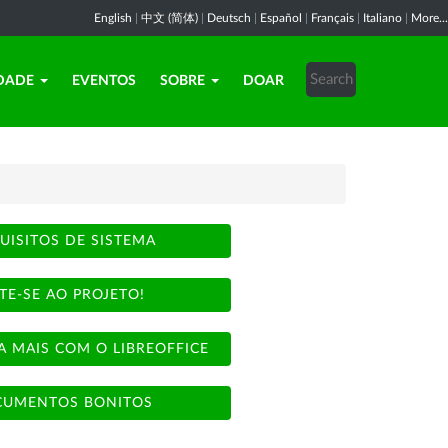
English
|
中文 (简体)
|
Deutsch
|
Español
|
Français
|
Italiano
|
More...
DADE
EVENTOS
SOBRE
DOAR
UISITOS DE SISTEMA
TE-SE AO PROJETO!
A MAIS COM O LIBREOFFICE
UMENTOS BONITOS