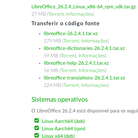
LibreOffice_26.2.4_Linux_x86-64_rpm_sdk.tar.gz
27 MB (
Torrent
,
Informações
)
Transferir o código fonte
libreoffice-26.2.4.1.tar.xz
279 MB (
Torrent
,
Informações
)
libreoffice-dictionaries-26.2.4.1.tar.xz
59 MB (
Torrent
,
Informações
)
libreoffice-help-26.2.4.1.tar.xz
56 MB (
Torrent
,
Informações
)
libreoffice-translations-26.2.4.1.tar.xz
224 MB (
Torrent
,
Informações
)
Sistemas operativos
O LibreOffice 26.2.4 está disponível para os segu
Linux Aarch64 (deb)
Linux Aarch64 (rpm)
Linux x64 (deb)