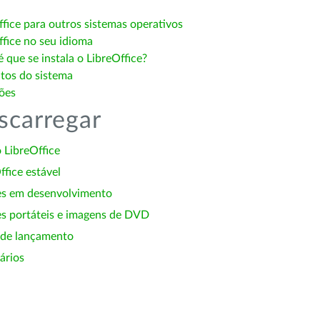
ffice para outros sistemas operativos
ffice no seu idioma
 que se instala o LibreOffice?
itos do sistema
ões
scarregar
 LibreOffice
ffice estável
es em desenvolvimento
s portáteis e imagens de DVD
 de lançamento
ários