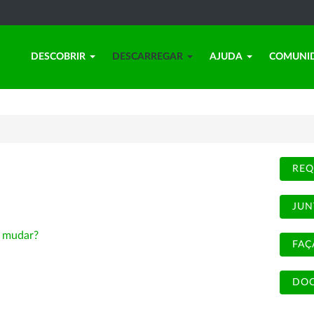
DESCOBRIR
DESCARREGAR
AJUDA
COMUNI
REQ
JUN
-
mudar?
FAÇ
DOC