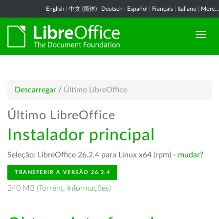
English
|
中文 (简体)
|
Deutsch
|
Español
|
Français
|
Italiano
|
More...
Descarregar
/
Último LibreOffice
Último LibreOffice
Instalador principal
Seleção: LibreOffice 26.2.4 para Linux x64 (rpm) -
mudar?
TRANSFERIR A VERSÃO 26.2.4
240 MB (
Torrent
,
Informações
)