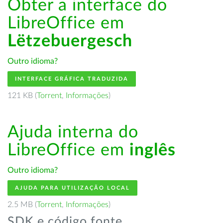
Obter a interface do
LibreOffice em
Lëtzebuergesch
Outro idioma?
INTERFACE GRÁFICA TRADUZIDA
121 KB (
Torrent
,
Informações
)
Ajuda interna do
LibreOffice em
inglês
Outro idioma?
AJUDA PARA UTILIZAÇÃO LOCAL
2.5 MB (
Torrent
,
Informações
)
SDK e código fonte