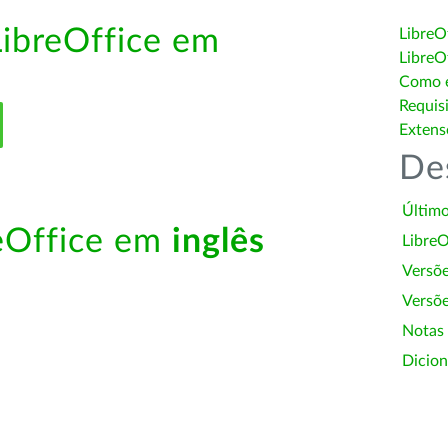
LibreOffice em
LibreO
LibreO
Como é
Requis
Extens
De
Último
reOffice em
inglês
LibreO
Versõ
Versõe
Notas
Dicion