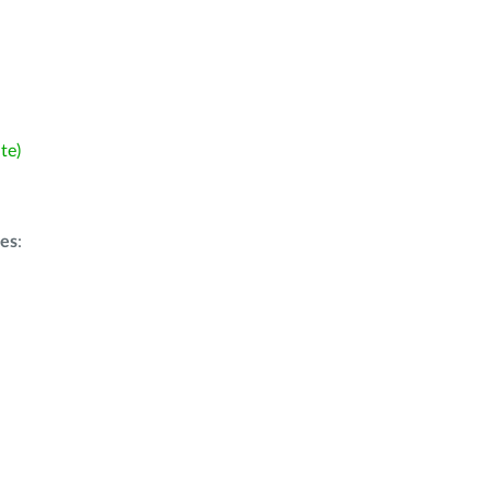
te)
ões
: