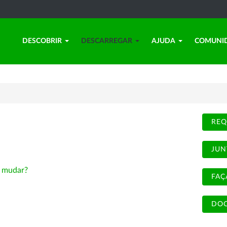
DESCOBRIR
DESCARREGAR
AJUDA
COMUNI
REQ
JUN
-
mudar?
FAÇ
DOC