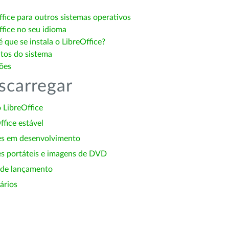
ffice para outros sistemas operativos
ffice no seu idioma
 que se instala o LibreOffice?
itos do sistema
ões
scarregar
 LibreOffice
ffice estável
es em desenvolvimento
s portáteis e imagens de DVD
 de lançamento
ários