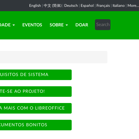
English
|
中文 (简体)
|
Deutsch
|
Español
|
Français
|
Italiano
|
More...
DADE
EVENTOS
SOBRE
DOAR
UISITOS DE SISTEMA
TE-SE AO PROJETO!
A MAIS COM O LIBREOFFICE
UMENTOS BONITOS