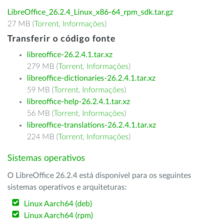
LibreOffice_26.2.4_Linux_x86-64_rpm_sdk.tar.gz
27 MB (
Torrent
,
Informações
)
Transferir o código fonte
libreoffice-26.2.4.1.tar.xz
279 MB (
Torrent
,
Informações
)
libreoffice-dictionaries-26.2.4.1.tar.xz
59 MB (
Torrent
,
Informações
)
libreoffice-help-26.2.4.1.tar.xz
56 MB (
Torrent
,
Informações
)
libreoffice-translations-26.2.4.1.tar.xz
224 MB (
Torrent
,
Informações
)
Sistemas operativos
O LibreOffice 26.2.4 está disponível para os seguintes
sistemas operativos e arquiteturas:
Linux Aarch64 (deb)
Linux Aarch64 (rpm)