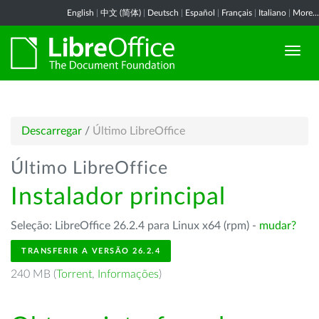
English
|
中文 (简体)
|
Deutsch
|
Español
|
Français
|
Italiano
|
More...
Descarregar
/
Último LibreOffice
Último LibreOffice
Instalador principal
Seleção: LibreOffice 26.2.4 para Linux x64 (rpm) -
mudar?
TRANSFERIR A VERSÃO 26.2.4
240 MB (
Torrent
,
Informações
)