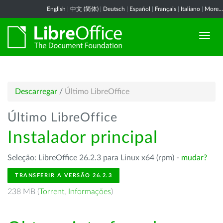
English
|
中文 (简体)
|
Deutsch
|
Español
|
Français
|
Italiano
|
More...
Descarregar
/
Último LibreOffice
Último LibreOffice
Instalador principal
Seleção: LibreOffice 26.2.3 para Linux x64 (rpm) -
mudar?
TRANSFERIR A VERSÃO 26.2.3
238 MB (
Torrent
,
Informações
)