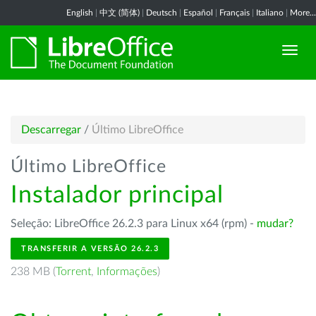
English
|
中文 (简体)
|
Deutsch
|
Español
|
Français
|
Italiano
|
More...
Descarregar
/
Último LibreOffice
Último LibreOffice
Instalador principal
Seleção: LibreOffice 26.2.3 para Linux x64 (rpm) -
mudar?
TRANSFERIR A VERSÃO 26.2.3
238 MB (
Torrent
,
Informações
)