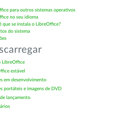
ffice para outros sistemas operativos
ffice no seu idioma
 que se instala o LibreOffice?
itos do sistema
ões
scarregar
 LibreOffice
ffice estável
es em desenvolvimento
s portáteis e imagens de DVD
 de lançamento
ários