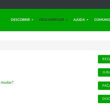
DESCOBRIR
DESCARREGAR
AJUDA
COMUNI
REQ
JUN
-
mudar?
FAÇ
DOC