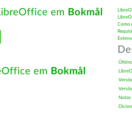
LibreOffice em
Bokmål
LibreO
LibreO
Como é
Requis
Extens
De
Último
reOffice em
Bokmål
LibreO
Versõ
Versõe
Notas
Dicion