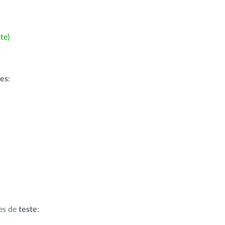
te)
ões
:
ões de
teste
: