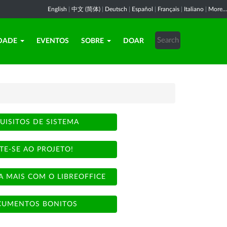
English
|
中文 (简体)
|
Deutsch
|
Español
|
Français
|
Italiano
|
More...
DADE
EVENTOS
SOBRE
DOAR
UISITOS DE SISTEMA
TE-SE AO PROJETO!
A MAIS COM O LIBREOFFICE
UMENTOS BONITOS