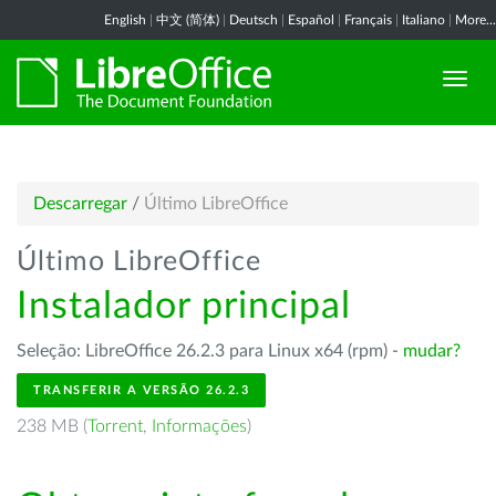
English
|
中文 (简体)
|
Deutsch
|
Español
|
Français
|
Italiano
|
More...
Descarregar
/
Último LibreOffice
Último LibreOffice
Instalador principal
Seleção: LibreOffice 26.2.3 para Linux x64 (rpm) -
mudar?
TRANSFERIR A VERSÃO 26.2.3
238 MB (
Torrent
,
Informações
)