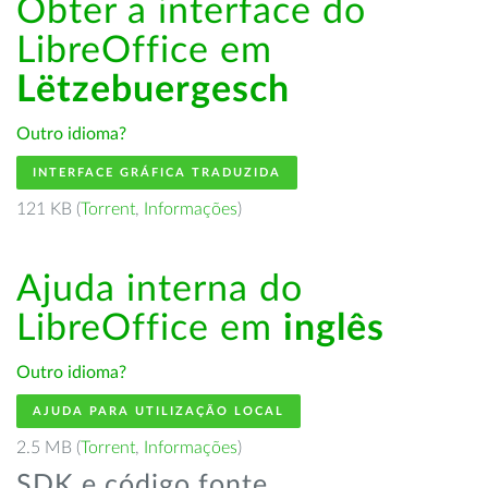
Obter a interface do
LibreOffice em
Lëtzebuergesch
Outro idioma?
INTERFACE GRÁFICA TRADUZIDA
121 KB (
Torrent
,
Informações
)
Ajuda interna do
LibreOffice em
inglês
Outro idioma?
AJUDA PARA UTILIZAÇÃO LOCAL
2.5 MB (
Torrent
,
Informações
)
SDK e código fonte