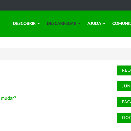
DESCOBRIR
DESCARREGAR
AJUDA
COMUNI
REQ
JUN
-
mudar?
FAÇ
DOC