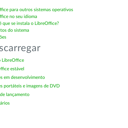
ffice para outros sistemas operativos
ffice no seu idioma
 que se instala o LibreOffice?
itos do sistema
ões
scarregar
 LibreOffice
ffice estável
es em desenvolvimento
s portáteis e imagens de DVD
 de lançamento
ários