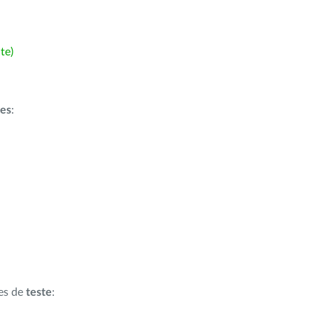
te)
ões
:
ões de
teste
: