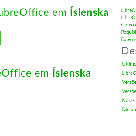
LibreOffice em
Íslenska
LibreO
LibreO
Como é
Requis
Extens
De
Último
reOffice em
Íslenska
LibreO
Versõ
Versõe
Notas
Dicion