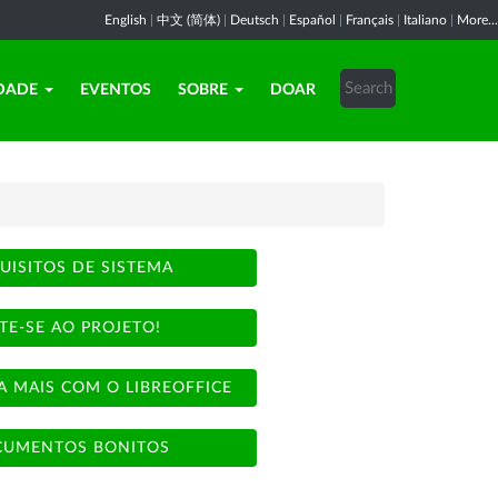
English
|
中文 (简体)
|
Deutsch
|
Español
|
Français
|
Italiano
|
More...
DADE
EVENTOS
SOBRE
DOAR
UISITOS DE SISTEMA
TE-SE AO PROJETO!
A MAIS COM O LIBREOFFICE
UMENTOS BONITOS