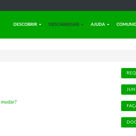
DESCOBRIR
DESCARREGAR
AJUDA
COMUNI
REQ
JUN
-
mudar?
FAÇ
DOC