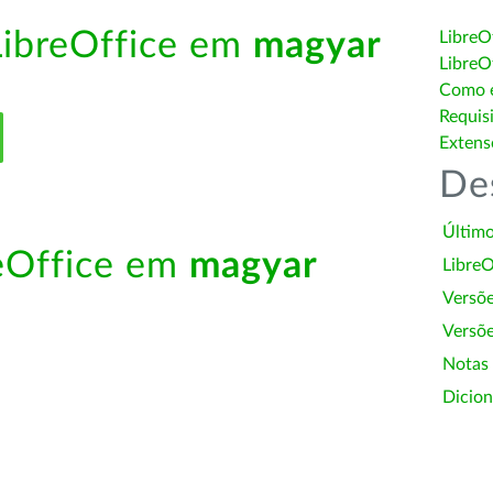
LibreOffice em
magyar
LibreO
LibreO
Como é
Requis
Extens
De
Último
reOffice em
magyar
LibreO
Versõ
Versõe
Notas
Dicion