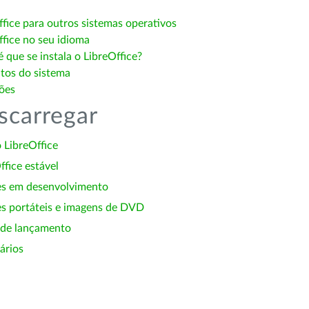
ffice para outros sistemas operativos
ffice no seu idioma
 que se instala o LibreOffice?
itos do sistema
ões
scarregar
 LibreOffice
ffice estável
es em desenvolvimento
s portáteis e imagens de DVD
 de lançamento
ários