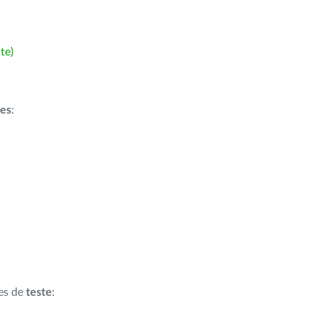
te)
ões
:
ões de
teste
: