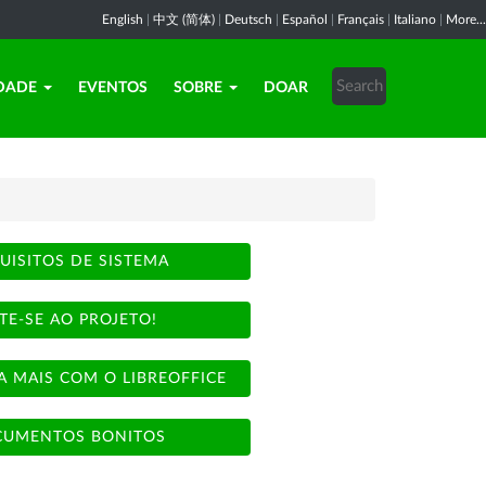
English
|
中文 (简体)
|
Deutsch
|
Español
|
Français
|
Italiano
|
More...
DADE
EVENTOS
SOBRE
DOAR
UISITOS DE SISTEMA
TE-SE AO PROJETO!
A MAIS COM O LIBREOFFICE
UMENTOS BONITOS