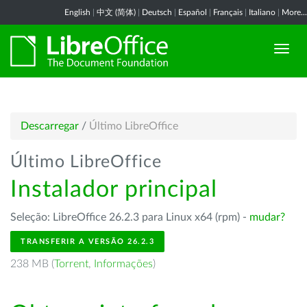
English
|
中文 (简体)
|
Deutsch
|
Español
|
Français
|
Italiano
|
More...
Descarregar
/
Último LibreOffice
Último LibreOffice
Instalador principal
Seleção: LibreOffice 26.2.3 para Linux x64 (rpm) -
mudar?
TRANSFERIR A VERSÃO 26.2.3
238 MB (
Torrent
,
Informações
)