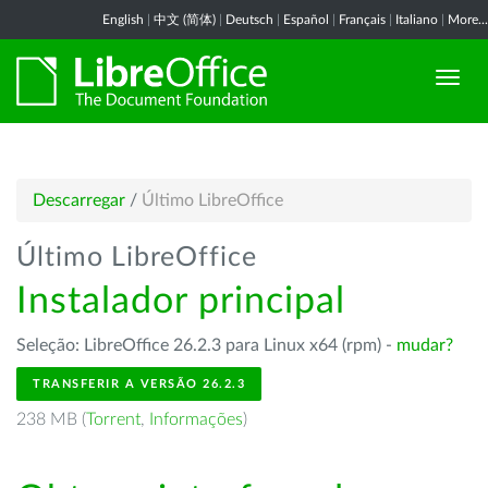
English
|
中文 (简体)
|
Deutsch
|
Español
|
Français
|
Italiano
|
More...
Descarregar
/
Último LibreOffice
Último LibreOffice
Instalador principal
Seleção: LibreOffice 26.2.3 para Linux x64 (rpm) -
mudar?
TRANSFERIR A VERSÃO 26.2.3
238 MB (
Torrent
,
Informações
)