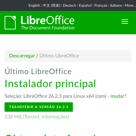
English
|
中文 (简体)
|
Deutsch
|
Español
|
Français
|
Italiano
|
More...
Descarregar
/
Último LibreOffice
Último LibreOffice
Instalador principal
Seleção: LibreOffice 26.2.3 para Linux x64 (rpm) -
mudar?
TRANSFERIR A VERSÃO 26.2.3
238 MB (
Torrent
,
Informações
)