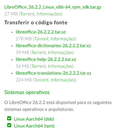
LibreOffice_26.2.2_Linux_x86-64_rpm_sdk.tar.gz
27 MB (
Torrent
,
Informações
)
Transferir o código fonte
libreoffice-26.2.2.2.tar.xz
278 MB (
Torrent
,
Informações
)
libreoffice-dictionaries-26.2.2.2.tar.xz
59 MB (
Torrent
,
Informações
)
libreoffice-help-26.2.2.2.tar.xz
56 MB (
Torrent
,
Informações
)
libreoffice-translations-26.2.2.2.tar.xz
224 MB (
Torrent
,
Informações
)
Sistemas operativos
O LibreOffice 26.2.2 está disponível para os seguintes
sistemas operativos e arquiteturas:
Linux Aarch64 (deb)
Linux Aarch64 (rpm)