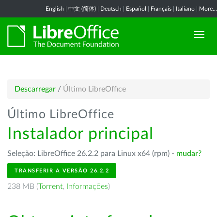
English
|
中文 (简体)
|
Deutsch
|
Español
|
Français
|
Italiano
|
More...
Descarregar
/
Último LibreOffice
Último LibreOffice
Instalador principal
Seleção: LibreOffice 26.2.2 para Linux x64 (rpm) -
mudar?
TRANSFERIR A VERSÃO 26.2.2
238 MB (
Torrent
,
Informações
)