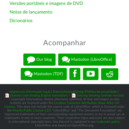
Versões portáteis e imagens de DVD
Notas de lançamento
Dicionários
Acompanhar
Our blog
Mastodon (LibreOffice)
Mastodon (TDF)
Impressum (Informação legal)
|
Datenschutzerklärung (Política de privacidade)
|
Statutes (non-binding English translation)
-
Satzung (binding German version)
| Copyright information: Unless otherwise specified, all text and images on this
website are licensed under the
Creative Commons Attribution-Share Alike 3.0
License
. This does not include the source code of LibreOffice, which is licensed under
the
Mozilla Public License v2.0
. “LibreOffice” and “The Document Foundation” are
registered trademarks of their corresponding registered owners or are in actual use as
trademarks in one or more countries. Their respective logos and icons are also subject
to international copyright laws. Use thereof is explained in our
trademark policy
.
LibreOffice was based on OpenOffice.org.