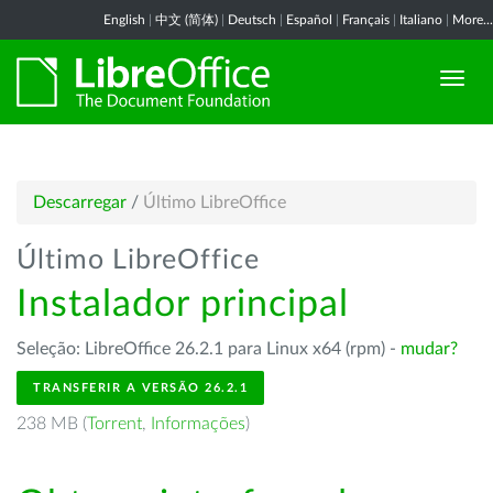
English
|
中文 (简体)
|
Deutsch
|
Español
|
Français
|
Italiano
|
More...
Descarregar
/
Último LibreOffice
Último LibreOffice
Instalador principal
Seleção: LibreOffice 26.2.1 para Linux x64 (rpm) -
mudar?
TRANSFERIR A VERSÃO 26.2.1
238 MB (
Torrent
,
Informações
)