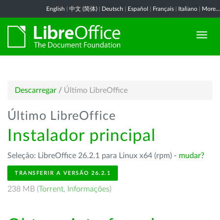
English
|
中文 (简体)
|
Deutsch
|
Español
|
Français
|
Italiano
|
More...
Descarregar
/
Último LibreOffice
Último LibreOffice
Instalador principal
Seleção: LibreOffice 26.2.1 para Linux x64 (rpm) -
mudar?
TRANSFERIR A VERSÃO 26.2.1
238 MB (
Torrent
,
Informações
)