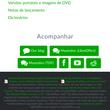
Versões portáteis e imagens de DVD
Notas de lançamento
Dicionários
Acompanhar
Our blog
Mastodon (LibreOffice)
Mastodon (TDF)
Impressum (Informação legal)
|
Datenschutzerklärung (Política de privacidade)
|
Statutes (non-binding English translation)
-
Satzung (binding German version)
| Copyright information: Unless otherwise specified, all text and images on this
website are licensed under the
Creative Commons Attribution-Share Alike 3.0
License
. This does not include the source code of LibreOffice, which is licensed under
the
Mozilla Public License v2.0
. “LibreOffice” and “The Document Foundation” are
registered trademarks of their corresponding registered owners or are in actual use as
trademarks in one or more countries. Their respective logos and icons are also subject
to international copyright laws. Use thereof is explained in our
trademark policy
.
LibreOffice was based on OpenOffice.org.