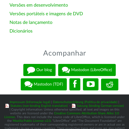
Versões em desenvolvimento
Versões portáteis e imagens de DVD
Notas de lançamento
Dicionários
Acompanhar
Our blog
Mastodon (LibreOffice)
Mastodon (TDF)
Impressum (Informação legal)
|
Datenschutzerklärung (Política de privacidade)
|
Statutes (non-binding English translation)
-
Satzung (binding German version)
| Copyright information: Unless otherwise specified, all text and images on this
website are licensed under the
Creative Commons Attribution-Share Alike 3.0
License
. This does not include the source code of LibreOffice, which is licensed under
the
Mozilla Public License v2.0
. “LibreOffice” and “The Document Foundation” are
registered trademarks of their corresponding registered owners or are in actual use as
trademarks in one or more countries. Their respective logos and icons are also subject