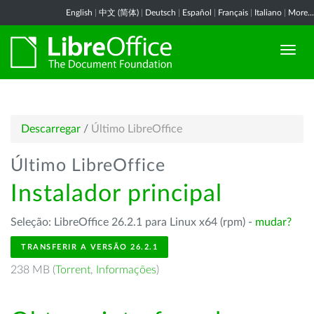
English
|
中文 (简体)
|
Deutsch
|
Español
|
Français
|
Italiano
|
More...
Descarregar
/
Último LibreOffice
Último LibreOffice
Instalador principal
Seleção: LibreOffice 26.2.1 para Linux x64 (rpm) -
mudar?
TRANSFERIR A VERSÃO 26.2.1
238 MB (
Torrent
,
Informações
)