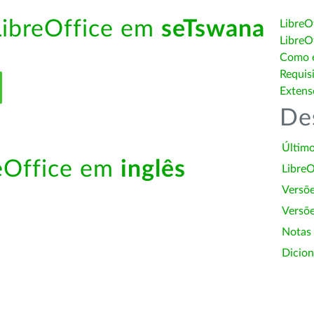
LibreOffice em
seTswana
LibreO
LibreO
Como é
Requis
Extens
De
Último
reOffice em
inglês
LibreO
Versõ
Versõe
Notas
Dicion