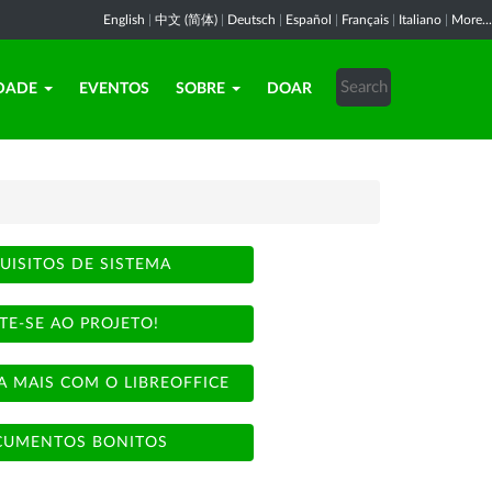
English
|
中文 (简体)
|
Deutsch
|
Español
|
Français
|
Italiano
|
More...
DADE
EVENTOS
SOBRE
DOAR
UISITOS DE SISTEMA
TE-SE AO PROJETO!
A MAIS COM O LIBREOFFICE
UMENTOS BONITOS