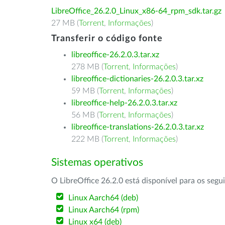
LibreOffice_26.2.0_Linux_x86-64_rpm_sdk.tar.gz
27 MB (
Torrent
,
Informações
)
Transferir o código fonte
libreoffice-26.2.0.3.tar.xz
278 MB (
Torrent
,
Informações
)
libreoffice-dictionaries-26.2.0.3.tar.xz
59 MB (
Torrent
,
Informações
)
libreoffice-help-26.2.0.3.tar.xz
56 MB (
Torrent
,
Informações
)
libreoffice-translations-26.2.0.3.tar.xz
222 MB (
Torrent
,
Informações
)
Sistemas operativos
O LibreOffice 26.2.0 está disponível para os segu
Linux Aarch64 (deb)
Linux Aarch64 (rpm)
Linux x64 (deb)