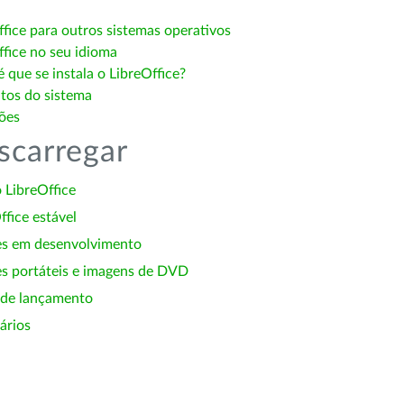
ffice para outros sistemas operativos
ffice no seu idioma
 que se instala o LibreOffice?
itos do sistema
ões
scarregar
 LibreOffice
ffice estável
es em desenvolvimento
s portáteis e imagens de DVD
 de lançamento
ários