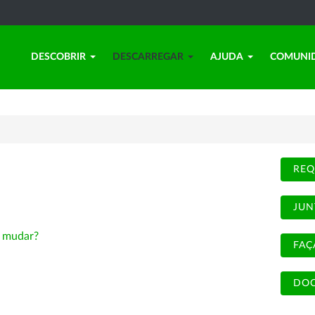
DESCOBRIR
DESCARREGAR
AJUDA
COMUNI
REQ
JUN
-
mudar?
FAÇ
DOC