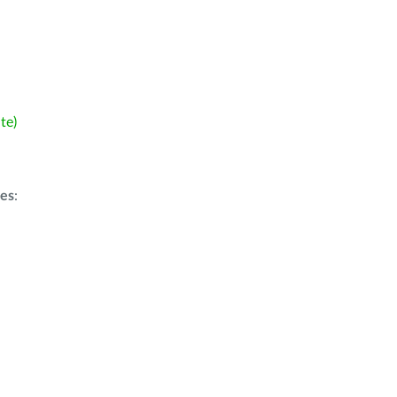
te)
ões
: