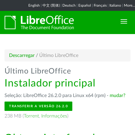
English
|
中文 (简体)
|
Deutsch
|
Español
|
Français
|
Italiano
|
More...
Descarregar
/
Último LibreOffice
Último LibreOffice
Instalador principal
Seleção: LibreOffice 26.2.0 para Linux x64 (rpm) -
mudar?
TRANSFERIR A VERSÃO 26.2.0
238 MB (
Torrent
,
Informações
)