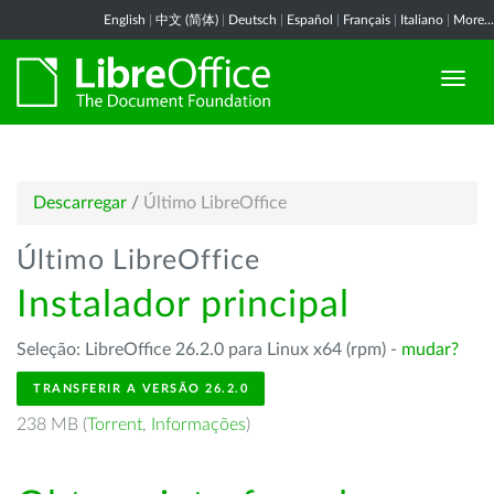
English
|
中文 (简体)
|
Deutsch
|
Español
|
Français
|
Italiano
|
More...
Descarregar
/
Último LibreOffice
Último LibreOffice
Instalador principal
Seleção: LibreOffice 26.2.0 para Linux x64 (rpm) -
mudar?
TRANSFERIR A VERSÃO 26.2.0
238 MB (
Torrent
,
Informações
)