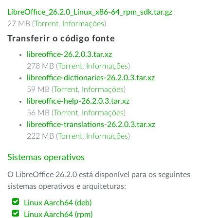
LibreOffice_26.2.0_Linux_x86-64_rpm_sdk.tar.gz
27 MB (
Torrent
,
Informações
)
Transferir o código fonte
libreoffice-26.2.0.3.tar.xz
278 MB (
Torrent
,
Informações
)
libreoffice-dictionaries-26.2.0.3.tar.xz
59 MB (
Torrent
,
Informações
)
libreoffice-help-26.2.0.3.tar.xz
56 MB (
Torrent
,
Informações
)
libreoffice-translations-26.2.0.3.tar.xz
222 MB (
Torrent
,
Informações
)
Sistemas operativos
O LibreOffice 26.2.0 está disponível para os seguintes
sistemas operativos e arquiteturas:
Linux Aarch64 (deb)
Linux Aarch64 (rpm)