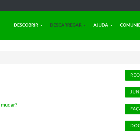
DESCOBRIR
DESCARREGAR
AJUDA
COMUNI
REQ
JUN
-
mudar?
FAÇ
DOC