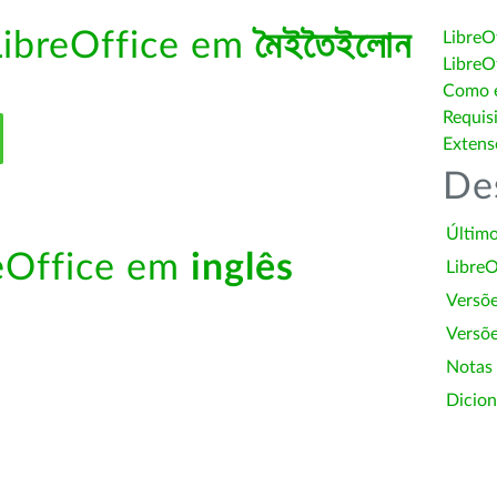
LibreOffice em
মৈইতৈইলোন
LibreO
LibreO
Como é
Requis
Extens
De
Último
reOffice em
inglês
LibreO
Versõ
Versõe
Notas
Dicion