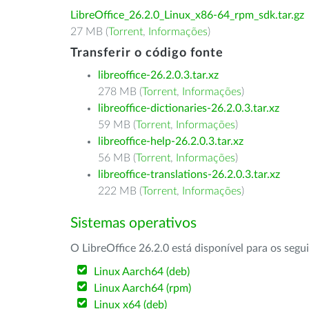
LibreOffice_26.2.0_Linux_x86-64_rpm_sdk.tar.gz
27 MB (
Torrent
,
Informações
)
Transferir o código fonte
libreoffice-26.2.0.3.tar.xz
278 MB (
Torrent
,
Informações
)
libreoffice-dictionaries-26.2.0.3.tar.xz
59 MB (
Torrent
,
Informações
)
libreoffice-help-26.2.0.3.tar.xz
56 MB (
Torrent
,
Informações
)
libreoffice-translations-26.2.0.3.tar.xz
222 MB (
Torrent
,
Informações
)
Sistemas operativos
O LibreOffice 26.2.0 está disponível para os segu
Linux Aarch64 (deb)
Linux Aarch64 (rpm)
Linux x64 (deb)