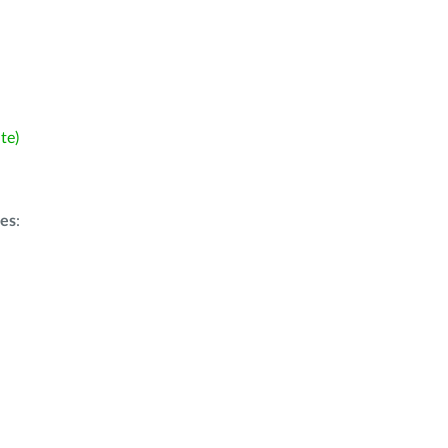
te)
ões
: