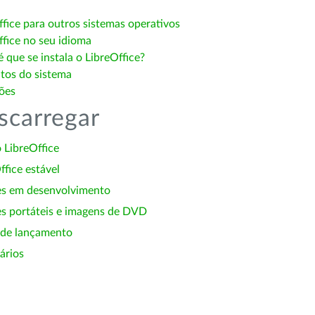
ffice para outros sistemas operativos
ffice no seu idioma
 que se instala o LibreOffice?
itos do sistema
ões
scarregar
 LibreOffice
ffice estável
es em desenvolvimento
s portáteis e imagens de DVD
 de lançamento
ários