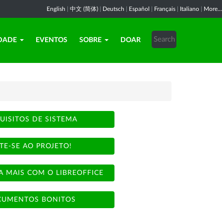
English
|
中文 (简体)
|
Deutsch
|
Español
|
Français
|
Italiano
|
More...
DADE
EVENTOS
SOBRE
DOAR
UISITOS DE SISTEMA
TE-SE AO PROJETO!
A MAIS COM O LIBREOFFICE
UMENTOS BONITOS