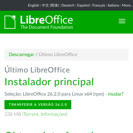
English
|
中文 (简体)
|
Deutsch
|
Español
|
Français
|
Italiano
|
More...
Descarregar
/
Último LibreOffice
Último LibreOffice
Instalador principal
Seleção: LibreOffice 26.2.0 para Linux x64 (rpm) -
mudar?
TRANSFERIR A VERSÃO 26.2.0
238 MB (
Torrent
,
Informações
)