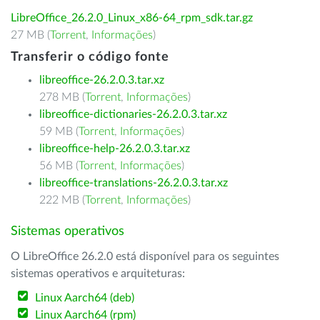
LibreOffice_26.2.0_Linux_x86-64_rpm_sdk.tar.gz
27 MB (
Torrent
,
Informações
)
Transferir o código fonte
libreoffice-26.2.0.3.tar.xz
278 MB (
Torrent
,
Informações
)
libreoffice-dictionaries-26.2.0.3.tar.xz
59 MB (
Torrent
,
Informações
)
libreoffice-help-26.2.0.3.tar.xz
56 MB (
Torrent
,
Informações
)
libreoffice-translations-26.2.0.3.tar.xz
222 MB (
Torrent
,
Informações
)
Sistemas operativos
O LibreOffice 26.2.0 está disponível para os seguintes
sistemas operativos e arquiteturas:
Linux Aarch64 (deb)
Linux Aarch64 (rpm)