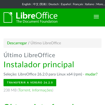
English
|
中文 (简体)
|
Deutsch
|
Español
|
Français
|
Italiano
|
More...
Descarregar
/
Último LibreOffice
Último LibreOffice
Instalador principal
Seleção: LibreOffice 26.2.0 para Linux x64 (rpm) -
mudar?
TRANSFERIR A VERSÃO 26.2.0
238 MB (
Torrent
,
Informações
)