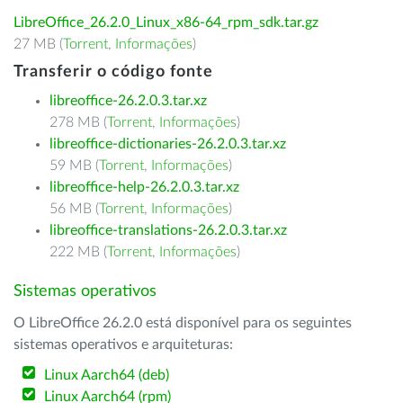
LibreOffice_26.2.0_Linux_x86-64_rpm_sdk.tar.gz
27 MB (
Torrent
,
Informações
)
Transferir o código fonte
libreoffice-26.2.0.3.tar.xz
278 MB (
Torrent
,
Informações
)
libreoffice-dictionaries-26.2.0.3.tar.xz
59 MB (
Torrent
,
Informações
)
libreoffice-help-26.2.0.3.tar.xz
56 MB (
Torrent
,
Informações
)
libreoffice-translations-26.2.0.3.tar.xz
222 MB (
Torrent
,
Informações
)
Sistemas operativos
O LibreOffice 26.2.0 está disponível para os seguintes
sistemas operativos e arquiteturas:
Linux Aarch64 (deb)
Linux Aarch64 (rpm)