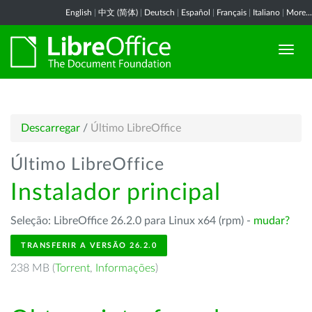
English
|
中文 (简体)
|
Deutsch
|
Español
|
Français
|
Italiano
|
More...
Descarregar
/
Último LibreOffice
Último LibreOffice
Instalador principal
Seleção: LibreOffice 26.2.0 para Linux x64 (rpm) -
mudar?
TRANSFERIR A VERSÃO 26.2.0
238 MB (
Torrent
,
Informações
)