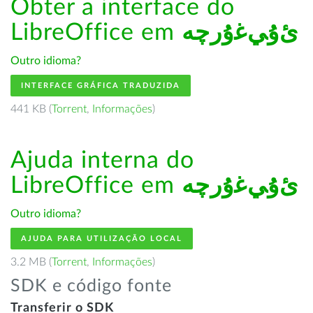
Obter a interface do
LibreOffice em
ﺉۇﻲﻏۇﺭچە
Outro idioma?
INTERFACE GRÁFICA TRADUZIDA
441 KB (
Torrent
,
Informações
)
Ajuda interna do
LibreOffice em
ﺉۇﻲﻏۇﺭچە
Outro idioma?
AJUDA PARA UTILIZAÇÃO LOCAL
3.2 MB (
Torrent
,
Informações
)
SDK e código fonte
Transferir o SDK