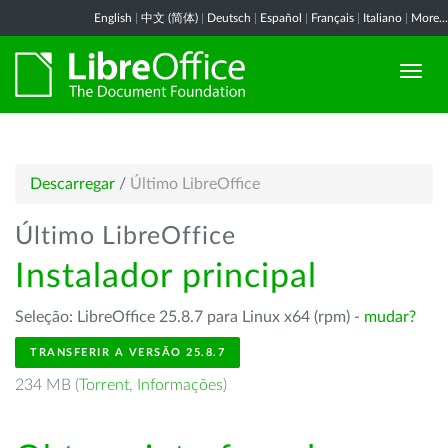
English
|
中文 (简体)
|
Deutsch
|
Español
|
Français
|
Italiano
|
More...
Descarregar
/
Último LibreOffice
Último LibreOffice
Instalador principal
Seleção: LibreOffice 25.8.7 para Linux x64 (rpm) -
mudar?
TRANSFERIR A VERSÃO 25.8.7
234 MB (
Torrent
,
Informações
)