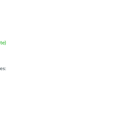
te)
ões
: