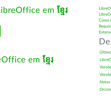
LibreOffice em
ខ្មែរ
LibreO
LibreO
Como é
Requis
Extens
De
Último
reOffice em
ខ្មែរ
LibreO
Versõ
Versõe
Notas
Dicion