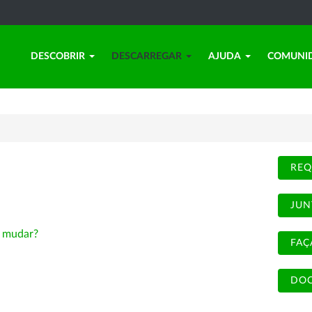
DESCOBRIR
DESCARREGAR
AJUDA
COMUNI
REQ
JUN
-
mudar?
FAÇ
DOC