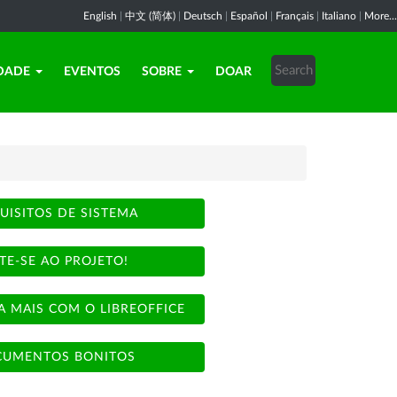
English
|
中文 (简体)
|
Deutsch
|
Español
|
Français
|
Italiano
|
More...
DADE
EVENTOS
SOBRE
DOAR
UISITOS DE SISTEMA
TE-SE AO PROJETO!
A MAIS COM O LIBREOFFICE
UMENTOS BONITOS