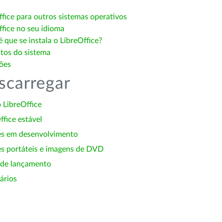
ffice para outros sistemas operativos
ffice no seu idioma
 que se instala o LibreOffice?
itos do sistema
ões
scarregar
 LibreOffice
ffice estável
es em desenvolvimento
s portáteis e imagens de DVD
 de lançamento
ários