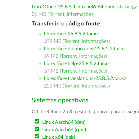
LibreOffice_25.8.5_Linux_x86-64_rpm_sdk.tar.gz
26 MB (
Torrent
,
Informações
)
Transferir o código fonte
libreoffice-25.8.5.2.tar.xz
274 MB (
Torrent
,
Informações
)
libreoffice-dictionaries-25.8.5.2.tar.xz
59 MB (
Torrent
,
Informações
)
libreoffice-help-25.8.5.2.tar.xz
57 MB (
Torrent
,
Informações
)
libreoffice-translations-25.8.5.2.tar.xz
223 MB (
Torrent
,
Informações
)
Sistemas operativos
O LibreOffice 25.8.5 está disponível para os segu
Linux Aarch64 (deb)
Linux Aarch64 (rpm)
Linux x64 (deb)